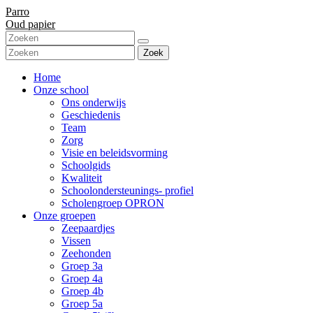
Parro
Oud papier
Zoek
Home
Onze school
Ons onderwijs
Geschiedenis
Team
Zorg
Visie en beleidsvorming
Schoolgids
Kwaliteit
Schoolondersteunings- profiel
Scholengroep OPRON
Onze groepen
Zeepaardjes
Vissen
Zeehonden
Groep 3a
Groep 4a
Groep 4b
Groep 5a