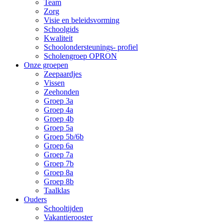
Team
Zorg
Visie en beleidsvorming
Schoolgids
Kwaliteit
Schoolondersteunings- profiel
Scholengroep OPRON
Onze groepen
Zeepaardjes
Vissen
Zeehonden
Groep 3a
Groep 4a
Groep 4b
Groep 5a
Groep 5b/6b
Groep 6a
Groep 7a
Groep 7b
Groep 8a
Groep 8b
Taalklas
Ouders
Schooltijden
Vakantierooster