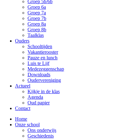
Groep 5b/6b
Groep 6a
Groep 7a
Groep 7b
Groep 8a
Groep 8b
Taalklas
Ouders
Schooltijden
Vakantierooster
Pauze en lunch
Luis te Lijf
Medezeggenschap
Downloads
Oudervereniging
Actueel
Kijkje in de klas
Agenda
Oud papier
Contact
Home
Onze school
Ons onderwijs
Geschiedenis