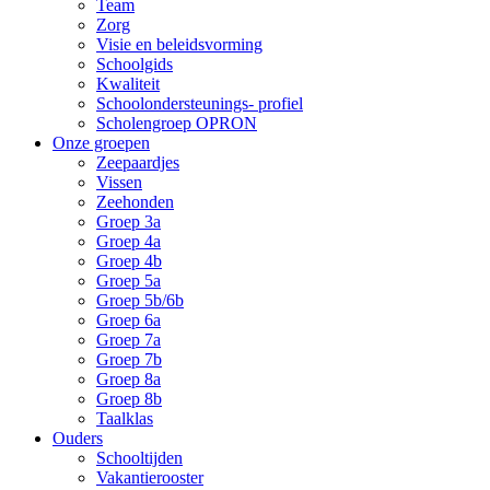
Team
Zorg
Visie en beleidsvorming
Schoolgids
Kwaliteit
Schoolondersteunings- profiel
Scholengroep OPRON
Onze groepen
Zeepaardjes
Vissen
Zeehonden
Groep 3a
Groep 4a
Groep 4b
Groep 5a
Groep 5b/6b
Groep 6a
Groep 7a
Groep 7b
Groep 8a
Groep 8b
Taalklas
Ouders
Schooltijden
Vakantierooster