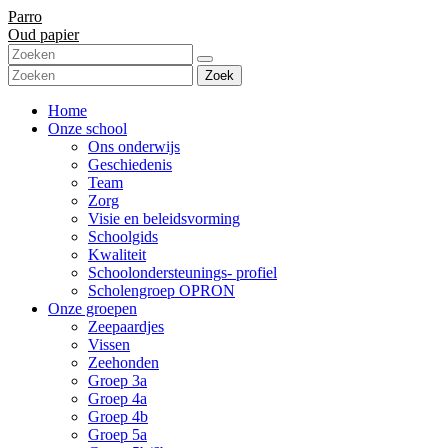
Parro
Oud papier
Zoek
Home
Onze school
Ons onderwijs
Geschiedenis
Team
Zorg
Visie en beleidsvorming
Schoolgids
Kwaliteit
Schoolondersteunings- profiel
Scholengroep OPRON
Onze groepen
Zeepaardjes
Vissen
Zeehonden
Groep 3a
Groep 4a
Groep 4b
Groep 5a