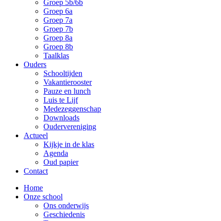
Groep 5b/6b
Groep 6a
Groep 7a
Groep 7b
Groep 8a
Groep 8b
Taalklas
Ouders
Schooltijden
Vakantierooster
Pauze en lunch
Luis te Lijf
Medezeggenschap
Downloads
Oudervereniging
Actueel
Kijkje in de klas
Agenda
Oud papier
Contact
Home
Onze school
Ons onderwijs
Geschiedenis