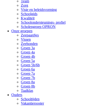
Team
Zorg
Visie en beleidsvorming
Schoolgids
Kwaliteit
Schoolondersteunings- profiel
Scholengroep OPRON
Onze groepen
Zeepaardjes
Vissen
Zeehonden
Groep 3a
Groep 4a
Groep 4b
Groep 5a
Groep 5b/6b
Groep 6a
Groep 7a
Groep 7b
Groep 8a
Groep 8b
Taalklas
Ouders
Schooltijden
Vakantierooster