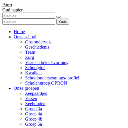
Parro
Oud papier
Zoek
Home
Onze school
Ons onderwijs
Geschiedenis
Team
Zorg
Visie en beleidsvorming
Schoolgids
Kwaliteit
Schoolondersteunings- profiel
Scholengroep OPRON
Onze groepen
Zeepaardjes
Vissen
Zeehonden
Groep 3a
Groep 4a
Groep 4b
Groep 5a