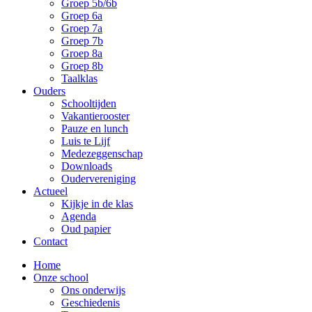
Groep 5b/6b
Groep 6a
Groep 7a
Groep 7b
Groep 8a
Groep 8b
Taalklas
Ouders
Schooltijden
Vakantierooster
Pauze en lunch
Luis te Lijf
Medezeggenschap
Downloads
Oudervereniging
Actueel
Kijkje in de klas
Agenda
Oud papier
Contact
Home
Onze school
Ons onderwijs
Geschiedenis